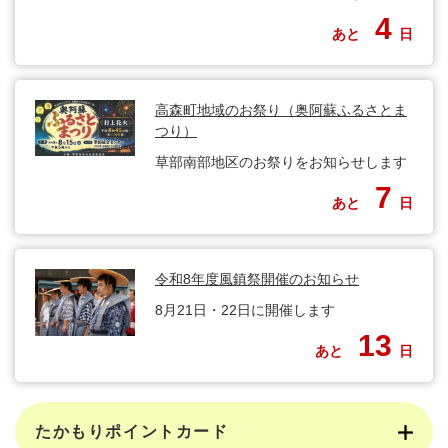
4
あと
日
高森町地域のお祭り（奥阿蘇ふるさとま
つり）
草部南部地区のお祭りをお知らせします
7
あと
日
令和8年度風鎮祭開催のお知らせ
8月21日・22日に開催します
13
あと
日
たかもりポイントカード