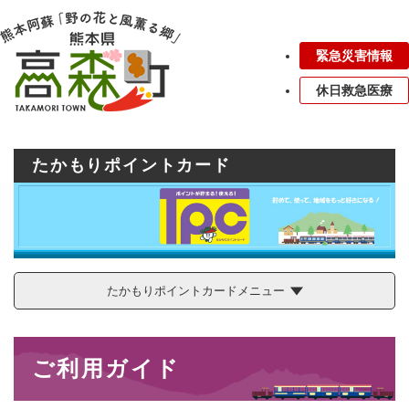
ペ
メニューを飛ばして本文へ
ー
ジ
緊急災害情報
の
先
休日救急医療
頭
で
す
。
たかもりポイントカード
たかもりポイントカードメニュー
本
ご利用ガイド
文