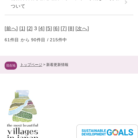
ついて
[
前へ
] [
1
] [
2
] 3 [
4
] [
5
] [
6
] [
7
] [
8
] [
次へ
]
61件目 から 90件目 / 215件中
トップページ
>
新着更新情報
現在地