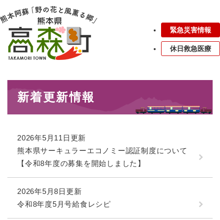
ペ
メニューを飛ばして本文へ
ー
ジ
緊急災害情報
の
先
休日救急医療
頭
で
す
本
。
新着更新情報
文
2026年5月11日更新
熊本県サーキュラーエコノミー認証制度について
【令和8年度の募集を開始しました】
2026年5月8日更新
令和8年度5月号給食レシピ