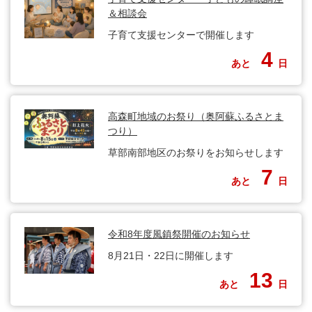
＆相談会
子育て支援センターで開催します
4
あと
日
高森町地域のお祭り（奥阿蘇ふるさとま
つり）
草部南部地区のお祭りをお知らせします
7
あと
日
令和8年度風鎮祭開催のお知らせ
8月21日・22日に開催します
13
あと
日