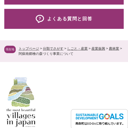
よくある質問と回答
トップページ
>
分類でさがす
>
しごと・産業
>
産業振興
>
農林業
>
現在地
阿蘇南郷檜の森づくり事業について