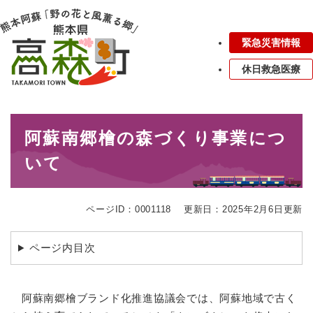
ペ
メニューを飛ばして本文へ
ー
ジ
緊急災害情報
の
先
休日救急医療
頭
で
す
本
。
阿蘇南郷檜の森づくり事業につ
文
いて
ページID：0001118
更新日：2025年2月6日更新
ページ内目次
阿蘇南郷檜ブランド化推進協議会では、阿蘇地域で古く