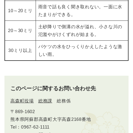
雨音で話も良く聞き取れない。一面に水
10～20ミリ
たまりができる。
土砂降りで側溝の水が溢れ、小さな川の
20～30ミリ
氾濫やがけくずれが始まる。
バケツの水をひっくりかえしたような激
30ミリ以上
しい雨。
このページに関するお問い合わせ先
高森町役場
総務課
総務係
〒869-1602
熊本県阿蘇郡高森町大字高森2168番地
Tel：0967-62-1111