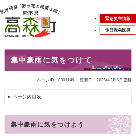
ペ
メニューを飛ばして本文へ
ー
ジ
緊急災害情報
の
先
休日救急医療
頭
で
す
本
。
集中豪雨に気をつけて
文
ページID：0001149
更新日：2025年2月6日更新
ページ内目次
集中豪雨に気をつけよう