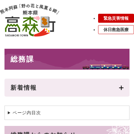
ペ
メニューを飛ばして本文へ
ー
ジ
緊急災害情報
の
先
休日救急医療
頭
で
す
本
。
総務課
文
新着情報
ページ内目次