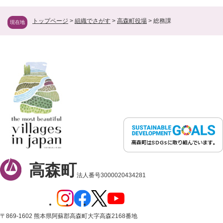
トップページ
>
組織でさがす
>
高森町役場
>
総務課
現在地
高森町
法人番号3000020434281
〒869-1602 熊本県阿蘇郡高森町大字高森2168番地