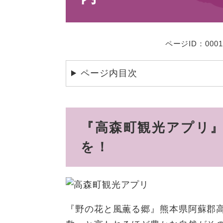
ページID：0001
ページ内目次
『高森町観光アプリ
を！
『野の花と風薫る郷』熊本県阿蘇郡