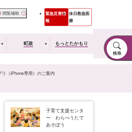
閲覧補助
緊急災害情
休日救急医
報
療
町政
もっとたかもり
リ（iPhone専用）のご案内
子育て支援センタ
ー わらべうたで
あそぼう