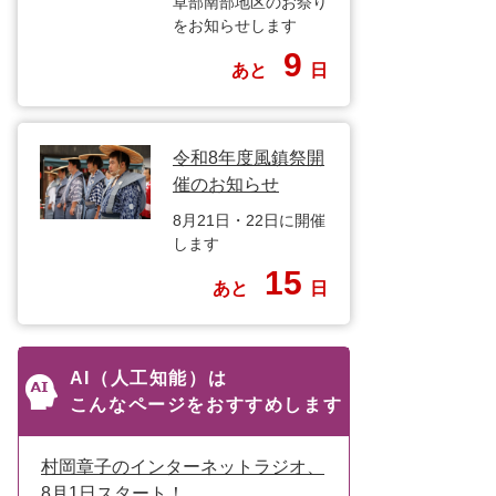
草部南部地区のお祭り
をお知らせします
9
あと
日
令和8年度風鎮祭開
催のお知らせ
8月21日・22日に開催
します
15
あと
日
AI（人工知能）は
こんなページをおすすめします
村岡章子のインターネットラジオ、
8月1日スタート！