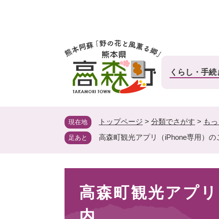
ペ
ー
ジ
の
先
頭
くらし・手続
で
す
。
トップページ
>
分類でさがす
>
もっ
現在地
高森町観光アプリ（iPhone専用）
足あと
本
高森町観光アプリ（
文
内