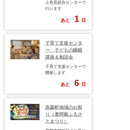
上色見総合センターで
行います
1
あと
日
子育て支援センタ
ー 子どもの睡眠
講座＆相談会
子育て支援センターで
開催します
6
あと
日
高森町地域のお祭
り（奥阿蘇ふるさ
とまつり）