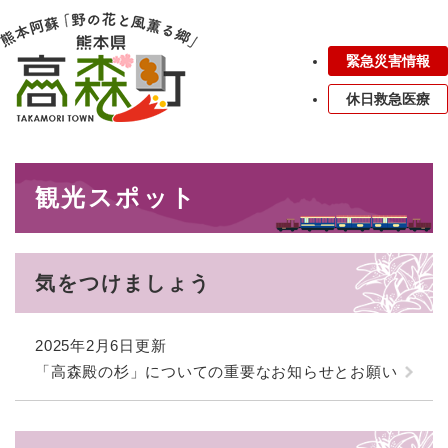
ペ
メニューを飛ばして本文へ
ー
ジ
緊急災害情報
の
先
休日救急医療
頭
で
す
本
。
観光スポット
文
気をつけましょう
2025年2月6日更新
「高森殿の杉」についての重要なお知らせとお願い