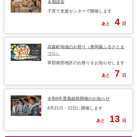
＆相談会
子育て支援センターで開催します
4
あと
日
高森町地域のお祭り（奥阿蘇ふるさとま
つり）
草部南部地区のお祭りをお知らせします
7
あと
日
令和8年度風鎮祭開催のお知らせ
8月21日・22日に開催します
13
あと
日