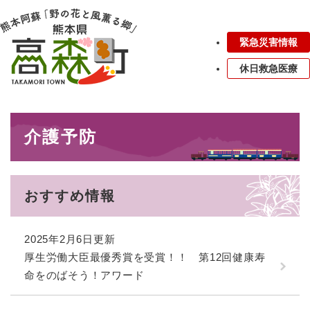
ペ
メニューを飛ばして本文へ
ー
ジ
緊急災害情報
の
先
休日救急医療
頭
で
す
本
。
介護予防
文
おすすめ情報
2025年2月6日更新
厚生労働大臣最優秀賞を受賞！！ 第12回健康寿
命をのばそう！アワード