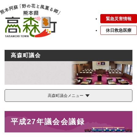
ペ
メニューを飛ばして本文へ
ー
ジ
緊急災害情報
の
先
休日救急医療
頭
で
す
。
高森町議会
高森町議会メニュー
本
平成27年議会会議録
文