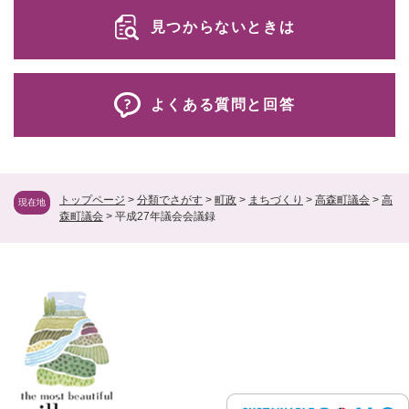
見つからないときは
よくある質問と回答
トップページ
>
分類でさがす
>
町政
>
まちづくり
>
高森町議会
>
高
現在地
森町議会
>
平成27年議会会議録