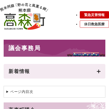
ペ
メニューを飛ばして本文へ
ー
ジ
緊急災害情報
の
先
休日救急医療
頭
で
す
本
。
議会事務局
文
新着情報
ページ内目次