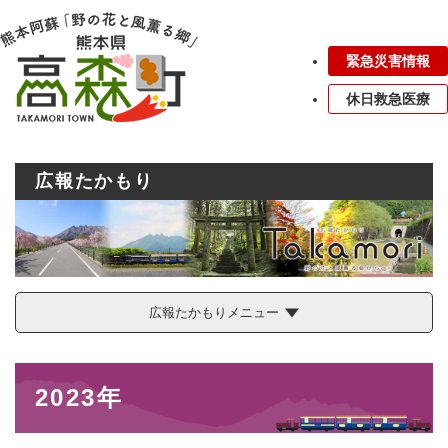
ペ
メニューを飛ばして本文へ
ー
ジ
緊急災害情報
の
先
休日救急医療
頭
で
す
。
広報たかもり
広報たかもりメニュー
本
2023年
文