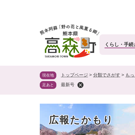
ペ
ー
ジ
の
先
頭
くらし・手続
で
す
。
トップページ
>
分類でさがす
>
もっ
現在地
最新号
足あと
広報たかもり