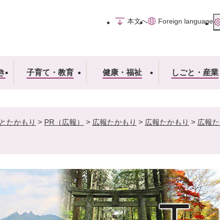
メニューを飛ばして本文へ
本文へ
Foreign language
き
子育て・教育
健康・福祉
しごと・産業
とたかもり
>
PR（広報）
>
広報たかもり
>
広報たかもり
>
広報た