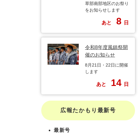
草部南部地区のお祭り
をお知らせします
8
あと
日
令和8年度風鎮祭開
催のお知らせ
8月21日・22日に開催
します
14
あと
日
広報たかもり最新号
最新号