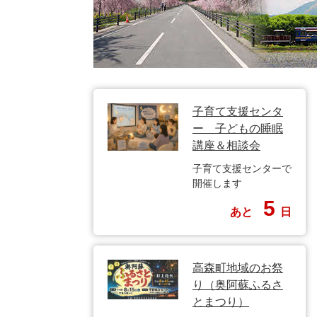
子育て支援センタ
ー 子どもの睡眠
講座＆相談会
子育て支援センターで
開催します
5
あと
日
高森町地域のお祭
り（奥阿蘇ふるさ
とまつり）