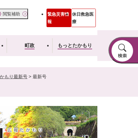
閲覧補助
緊急災害情
休日救急医
報
療
町政
もっとたかもり
かもり最新号
>
最新号