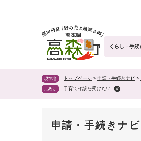
ペ
ー
ジ
の
先
頭
くらし・手続
で
す
。
トップページ
>
申請・手続きナビ
>
現在地
子育て相談を受けたい
足あと
申請・手続きナビ