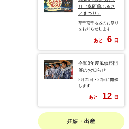
り（奥阿蘇ふるさ
とまつり）
草部南部地区のお祭り
をお知らせします
6
あと
日
令和8年度風鎮祭開
催のお知らせ
8月21日・22日に開催
します
12
あと
日
妊娠・出産