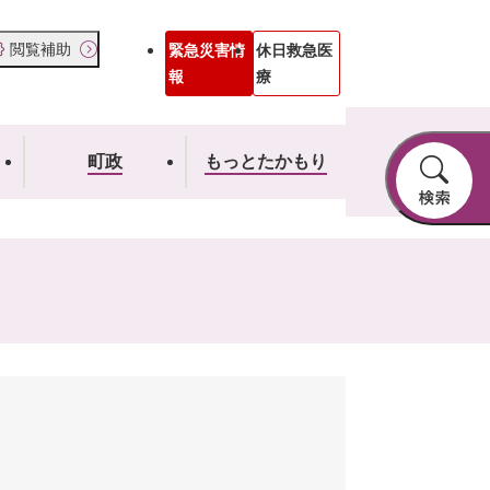
閲覧補助
緊急災害情
休日救急医
報
療
町政
もっとたかもり