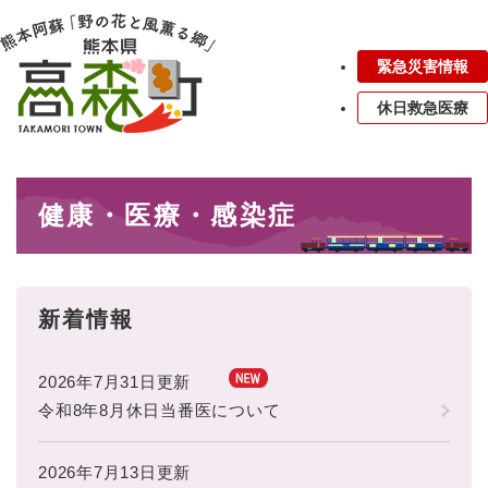
ペ
メニューを飛ばして本文へ
ー
ジ
緊急災害情報
の
先
休日救急医療
頭
で
す
本
。
健康・医療・感染症
文
新着情報
2026年7月31日更新
令和8年8月休日当番医について
2026年7月13日更新