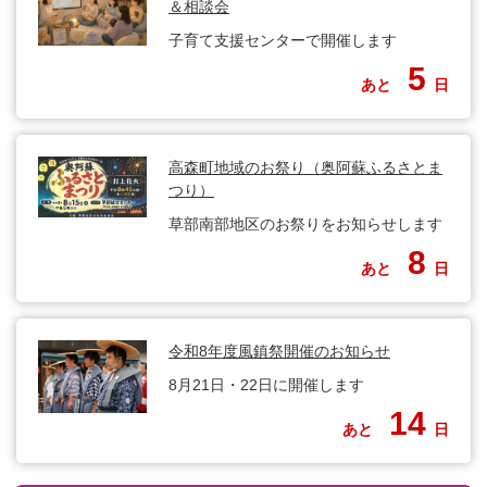
＆相談会
子育て支援センターで開催します
5
あと
日
高森町地域のお祭り（奥阿蘇ふるさとま
つり）
草部南部地区のお祭りをお知らせします
8
あと
日
令和8年度風鎮祭開催のお知らせ
8月21日・22日に開催します
14
あと
日