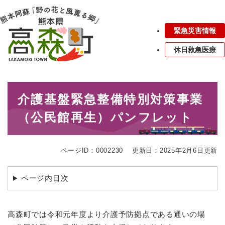
ペ
メニューを飛ばして本文へ
ー
ジ
緊急災害情報
の
先
休日救急医療
頭
で
す
本
。
介護基盤緊急整備特別対策事業
文
（公民館再生）パンフレット
ページID：0002230
更新日：2025年2月6日更新
ページ内目次
高森町では令和元年度より介護予防拠点である通いの場