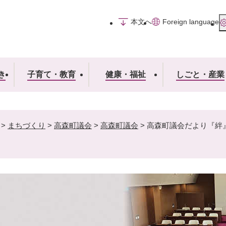
メニューを飛ばして本文へ
本文へ
Foreign language
き
子育て・教育
健康・福祉
しごと・産業
>
まちづくり
>
高森町議会
>
高森町議会
>
高森町議会だより『絆』