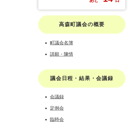
あと
日
高森町議会の概要
町議会名簿
請願・陳情
議会日程・結果・会議録
会議録
定例会
臨時会