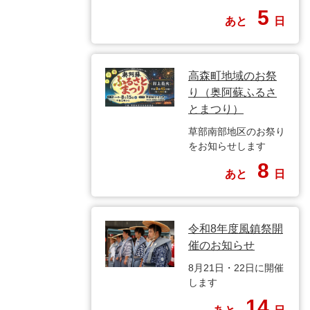
5
あと
日
高森町地域のお祭
り（奥阿蘇ふるさ
とまつり）
草部南部地区のお祭り
をお知らせします
8
あと
日
令和8年度風鎮祭開
催のお知らせ
8月21日・22日に開催
します
14