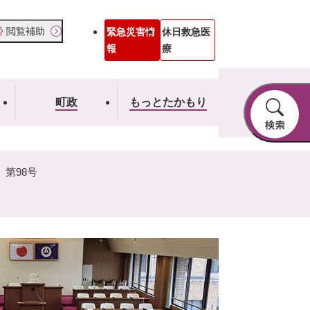
閲覧補助
緊急災害情
休日救急医
報
療
町政
もっとたかもり
第98号