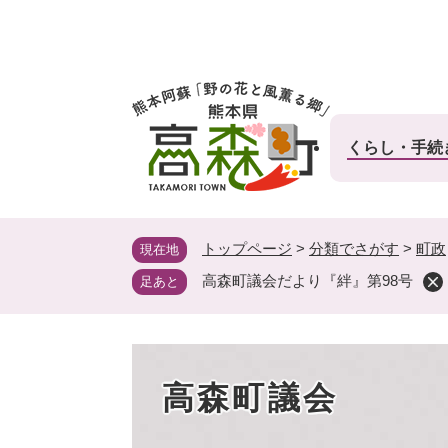
ペ
ー
ジ
の
先
頭
くらし・手続
で
す
。
トップページ
>
分類でさがす
>
町政
現在地
高森町議会だより『絆』第98号
足あと
高森町議会