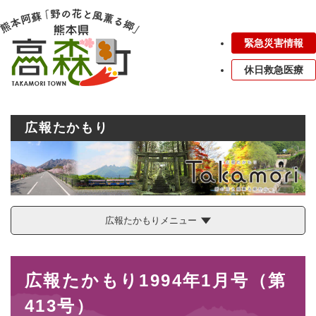
ペ
メニューを飛ばして本文へ
ー
ジ
緊急災害情報
の
先
休日救急医療
頭
で
す
。
広報たかもり
広報たかもりメニュー
本
広報たかもり1994年1月号（第
文
413号）