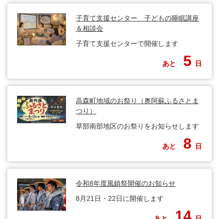
子育て支援センター 子どもの睡眠講座
＆相談会
子育て支援センターで開催します
5
あと
日
高森町地域のお祭り（奥阿蘇ふるさとま
つり）
草部南部地区のお祭りをお知らせします
8
あと
日
令和8年度風鎮祭開催のお知らせ
8月21日・22日に開催します
14
あと
日