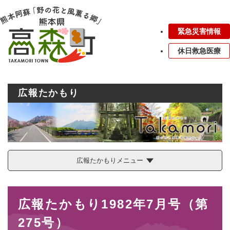
ペ
メニューを飛ばして本文へ
ー
ジ
緊急災害情報
の
先
休日救急医療
頭
で
す
。
広報たかもり
広報たかもりメニュー
本
広報たかもり1982年7月号（第
文
275号）