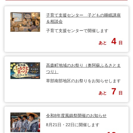
子育て支援センター 子どもの睡眠講座
＆相談会
子育て支援センターで開催します
4
あと
日
高森町地域のお祭り（奥阿蘇ふるさとま
つり）
草部南部地区のお祭りをお知らせします
7
あと
日
令和8年度風鎮祭開催のお知らせ
8月21日・22日に開催します