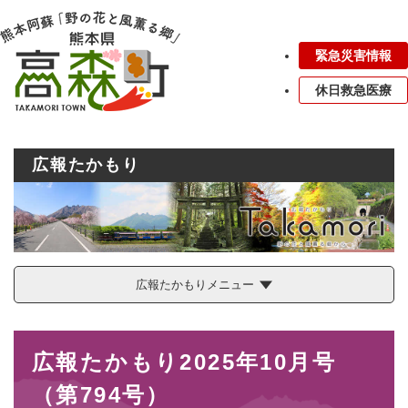
ペ
メニューを飛ばして本文へ
ー
ジ
緊急災害情報
の
先
休日救急医療
頭
で
す
。
広報たかもり
広報たかもりメニュー
本
広報たかもり2025年10月号
文
（第794号）