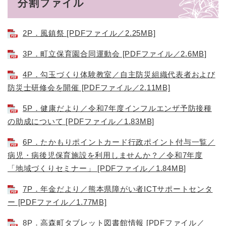
分割ファイル
2P．風鎮祭 [PDFファイル／2.25MB]
3P．町立保育園合同運動会 [PDFファイル／2.6MB]
4P．勾玉づくり体験教室／自主防災組織代表者および
防災士研修会を開催 [PDFファイル／2.11MB]
5P．健康だより／令和7年度インフルエンザ予防接種
の助成について [PDFファイル／1.83MB]
6P．たかもりポイントカード行政ポイント付与一覧／
病児・病後児保育施設を利用しませんか？／令和7年度
「地域づくりセミナー」 [PDFファイル／1.84MB]
7P．年金だより／熊本県障がい者ICTサポートセンタ
ー [PDFファイル／1.77MB]
8P．高森町タブレット図書館情報 [PDFファイル／