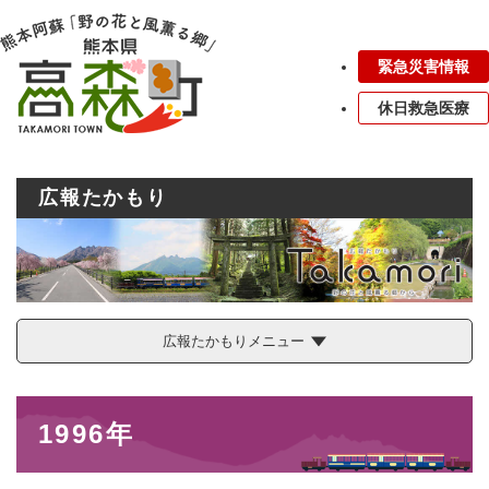
ペ
メニューを飛ばして本文へ
ー
ジ
緊急災害情報
の
先
休日救急医療
頭
で
す
。
広報たかもり
広報たかもりメニュー
本
1996年
文