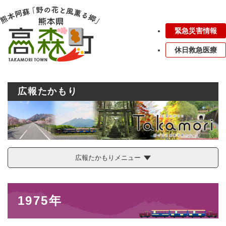
ペ
メニューを飛ばして本文へ
ー
ジ
緊急災害情報
の
先
休日救急医療
頭
で
す
。
広報たかもり
広報たかもりメニュー
本
1975年
文