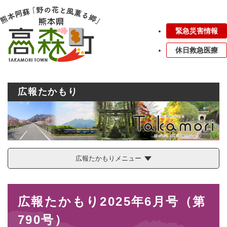
ペ
メニューを飛ばして本文へ
ー
ジ
緊急災害情報
の
先
休日救急医療
頭
で
す
。
広報たかもり
広報たかもりメニュー
本
広報たかもり2025年6月号（第
文
790号）