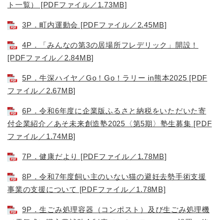
ト一覧） [PDFファイル／1.73MB]
3P．町内運動会 [PDFファイル／2.45MB]
4P．「みんなの第3の居場所フレデリック」開設！
[PDFファイル／2.84MB]
5P．牛深ハイヤ／Go！Go！ラリー in熊本2025 [PDF
ファイル／2.67MB]
6P．令和6年度に企業版ふるさと納税をいただいた寄
付企業紹介／あそ未来創造塾2025〈第5期〉塾生募集 [PDF
ファイル／1.74MB]
7P．健康だより [PDFファイル／1.78MB]
8P．令和7年度飼い主のいない猫の避妊去勢手術支援
事業の支援について [PDFファイル／1.78MB]
9P．生ごみ処理容器（コンポスト）及び生ごみ処理機