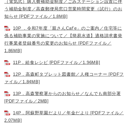
（電気式）購入費補助金制度／ごみステーション設置に伴
う補助金制度／高森郵便局窓口営業時間変更（試行）のお
知らせ [PDFファイル／1.8MB]
10P ．令和7年度「親さんCaf'e」のご案内／住宅等に
係る補助事業の実施について／【簡易水道】適格請求書発
行事業者登録番号の変更のお知らせ [PDFファイル／
1.86MB]
11P．給食レシピ [PDFファイル／1.96MB]
12P．高森町タブレット図書館／人権コーナー [PDFフ
ァイル／1.84MB]
13P．高森警察署からのお知らせ／なんでも南部分署
[PDFファイル／2MB]
14P．阿蘇野草園だより／年金だより [PDFファイル／
2.07MB]