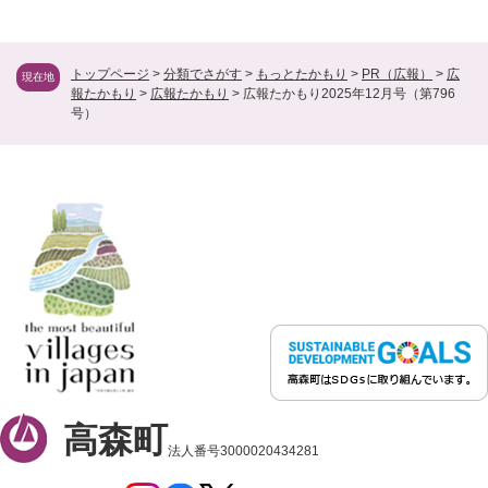
トップページ
>
分類でさがす
>
もっとたかもり
>
PR（広報）
>
広
現在地
報たかもり
>
広報たかもり
>
広報たかもり2025年12月号（第796
号）
高森町
法人番号3000020434281