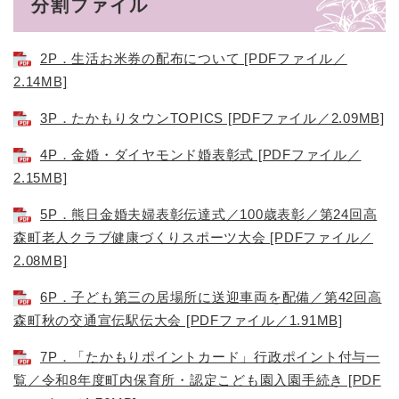
分割ファイル
2P．生活お米券の配布について [PDFファイル／
2.14MB]
3P．たかもりタウンTOPICS [PDFファイル／2.09MB]
4P．金婚・ダイヤモンド婚表彰式 [PDFファイル／
2.15MB]
5P．熊日金婚夫婦表彰伝達式／100歳表彰／第24回高
森町老人クラブ健康づくりスポーツ大会 [PDFファイル／
2.08MB]
6P．子ども第三の居場所に送迎車両を配備／第42回高
森町秋の交通宣伝駅伝大会 [PDFファイル／1.91MB]
7P．「たかもりポイントカード」行政ポイント付与一
覧／令和8年度町内保育所・認定こども園入園手続き [PDF