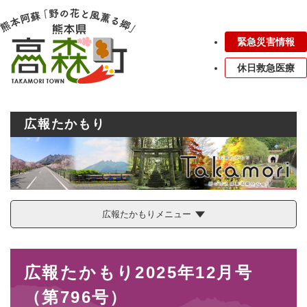
ペ
メニューを飛ばして本文へ
ー
ジ
緊急災害情報
の
先
休日救急医療
頭
で
す
。
広報たかもり
広報たかもりメニュー
本
広報たかもり2025年12月号
文
（第796号）