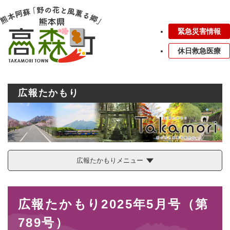
ペ
メニューを飛ばして本文へ
ー
ジ
緊急災害情報
の
先
休日救急医療
頭
で
す
。
広報たかもり
広報たかもりメニュー
本
広報たかもり2025年5月号（第
文
789号）