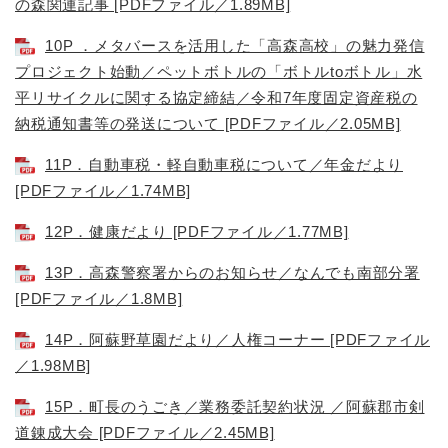
の森関連記事 [PDFファイル／1.89MB]
10P ．メタバースを活用した「高森高校」の魅力発信
プロジェクト始動／ペットボトルの「ボトルtoボトル」水
平リサイクルに関する協定締結／令和7年度固定資産税の
納税通知書等の発送について [PDFファイル／2.05MB]
11P．自動車税・軽自動車税について／年金だより
[PDFファイル／1.74MB]
12P．健康だより [PDFファイル／1.77MB]
13P．高森警察署からのお知らせ／なんでも南部分署
[PDFファイル／1.8MB]
14P．阿蘇野草園だより／人権コーナー [PDFファイル
／1.98MB]
15P．町長のうごき／業務委託契約状況 ／阿蘇郡市剣
道錬成大会 [PDFファイル／2.45MB]