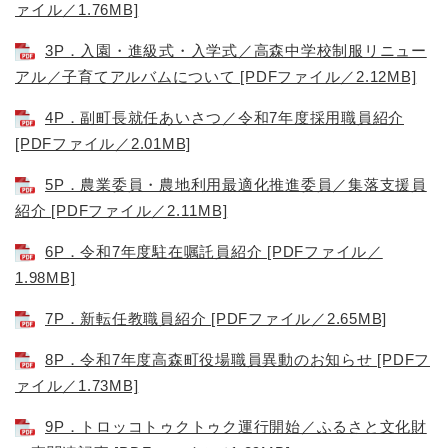
ァイル／1.76MB]
3P．入園・進級式・入学式／高森中学校制服リニュー
アル／子育てアルバムについて [PDFファイル／2.12MB]
4P．副町長就任あいさつ／令和7年度採用職員紹介
[PDFファイル／2.01MB]
5P．農業委員・農地利用最適化推進委員／集落支援員
紹介 [PDFファイル／2.11MB]
6P．令和7年度駐在嘱託員紹介 [PDFファイル／
1.98MB]
7P．新転任教職員紹介 [PDFファイル／2.65MB]
8P．令和7年度高森町役場職員異動のお知らせ [PDFフ
ァイル／1.73MB]
9P．トロッコトゥクトゥク運行開始／ふるさと文化財