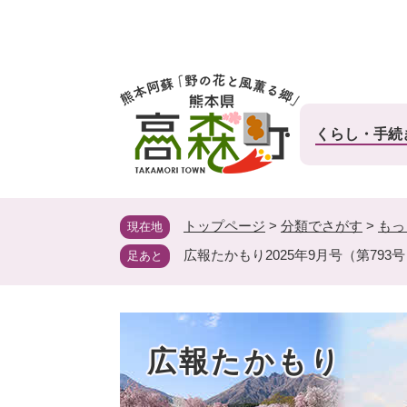
ペ
ー
ジ
の
先
頭
くらし・手続
で
す
。
トップページ
>
分類でさがす
>
もっ
現在地
広報たかもり2025年9月号（第793
足あと
広報たかもり