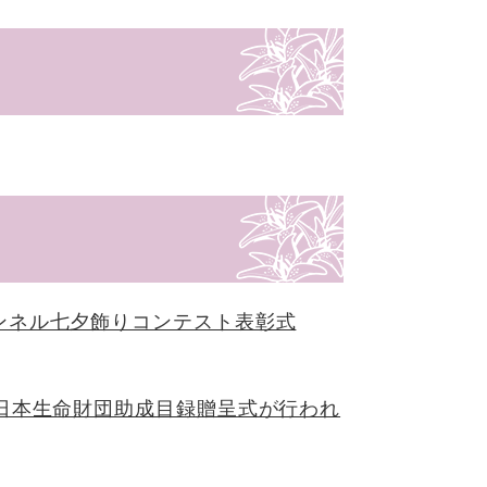
ンネル七夕飾りコンテスト表彰式
度日本生命財団助成目録贈呈式が行われ