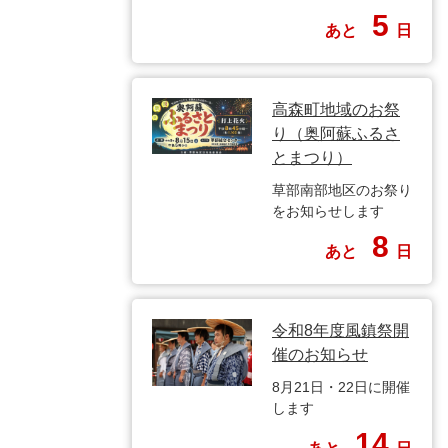
5
あと
日
高森町地域のお祭
り（奥阿蘇ふるさ
とまつり）
草部南部地区のお祭り
をお知らせします
8
あと
日
令和8年度風鎮祭開
催のお知らせ
8月21日・22日に開催
します
14