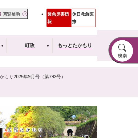
閲覧補助
緊急災害情
休日救急医
報
療
町政
もっとたかもり
かもり2025年9月号（第793号）