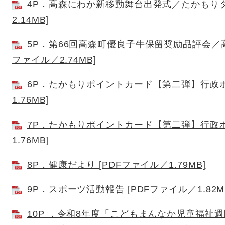
4P．高森にわか新移動舞台出発式／たかもりタウン
2.14MB]
5P．第66回高森町優良子牛保留奨励品評会／高
ファイル／2.74MB]
6P．たかもりポイントカード【第二弾】行政ポ
1.76MB]
7P．たかもりポイントカード【第二弾】行政ポ
1.76MB]
8P．健康だより [PDFファイル／1.79MB]
9P．スポーツ活動報告 [PDFファイル／1.82M
10P ．令和8年度「こどもまんなか児童福祉