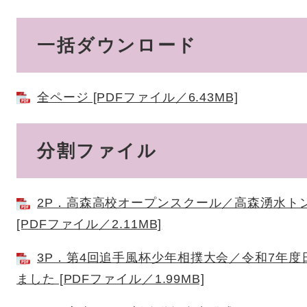
一括ダウンロード
全ページ [PDFファイル／6.43MB]
分割ファイル
2P．高森高校オープンスクール／高森湧水ト
[PDFファイル／2.11MB]
3P．第4回追手風杯少年相撲大会／令和7年
ました [PDFファイル／1.99MB]