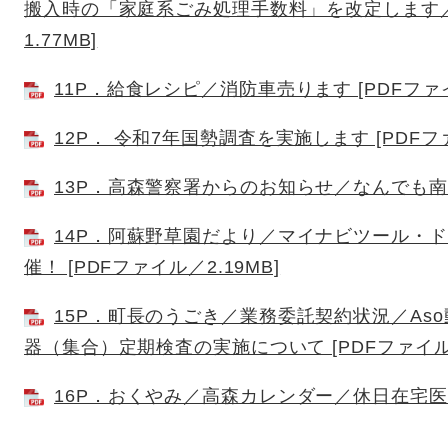
搬入時の「家庭系ごみ処理手数料」を改定します／
1.77MB]
11P．給食レシピ／消防車売ります [PDFファ
12P． 令和7年国勢調査を実施します [PDFファ
13P．高森警察署からのお知らせ／なんでも南部分
14P．阿蘇野草園だより／マイナビツール・ド
催！ [PDFファイル／2.19MB]
15P．町長のうごき／業務委託契約状況／As
器（集合）定期検査の実施について [PDFファイル／
16P．おくやみ／高森カレンダー／休日在宅医 [P